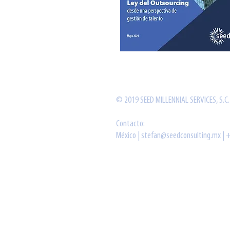
© 2019 SEED MILLENNIAL SERVICES, S.C.
Contacto:
México |
stefan@seedconsulting.mx
| 