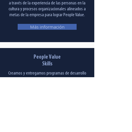
a través de la experiencia de las personas en la
cultura y procesos organizacionales alineados a
metas de la empresa para lograr People Value.
Más información
People Value
Skills
Creamos y entregamos programas de desarrollo
de talento con enfoque en las personas, los cuales
¿Qué está haciendo tu empresa
permiten acelerar su desempeño en las
para trabajar efectivamente
organizaciones.
con los nuevos retos de Gestión
de Talento?
Más información